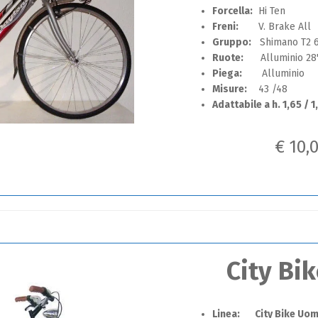
Forcella:
Hi Ten
Freni:
V. Brake All
Gruppo:
Shimano T2 
Ruote:
Alluminio 28
Piega:
Alluminio
Misure:
43 /48
Adattabile a h. 1,65 / 1
€ 10,
City Bi
Linea: City Bike Uo