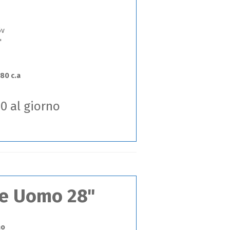
6v
"
,80 c.a
00 al giorno
ke Uomo 28"
mo