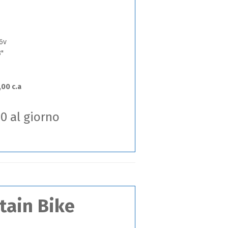
6v
"
,00 c.a
00 al giorno
tain Bike