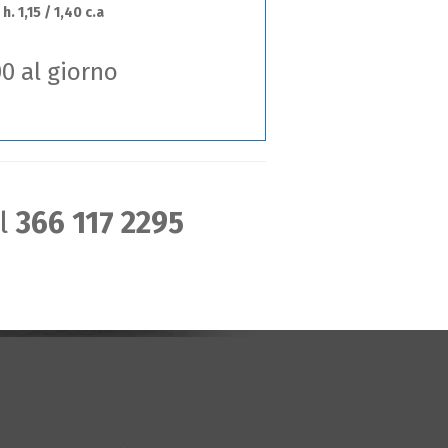
h. 1,15 / 1,40 c.a
00 al giorno
al
366 117 2295