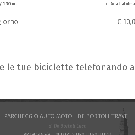
/ 1,30 m.
Adattabile a 
giorno
€ 10,
e le tue biciclette telefonando 
PARCHEGGIO AUTO MOTO - DE BORTOLI TRAVEL
di De Bortoli Luca
VIA FAUSTA 5/A - 30013 CAVALLINO TREPORTI (VE)