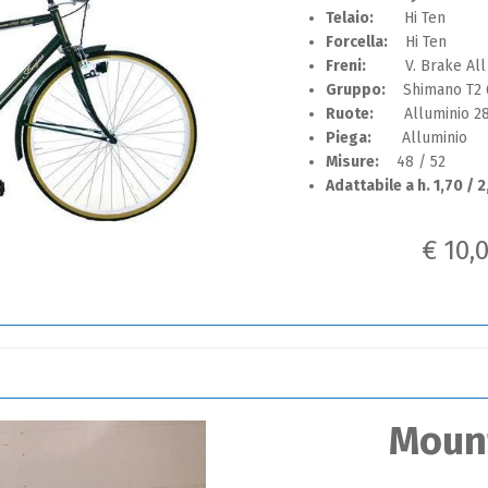
Telaio:
Hi Ten
Forcella:
Hi Ten
Freni:
V. Brake All
Gruppo:
Shimano T2 
Ruote:
Alluminio 28
Piega:
Alluminio
Misure:
48 / 52
Adattabile a h. 1,70 / 2
€ 10,
Moun