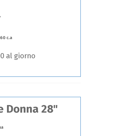
"
,60 c.a
00 al giorno
ke Donna 28"
na