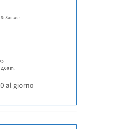
Sr.Sontour
52
 2,00 m.
00 al giorno