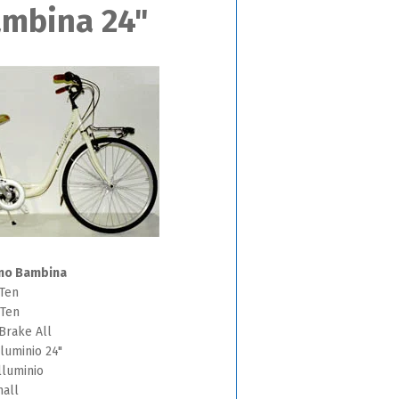
ambina 24"
no Bambina
Ten
Ten
ake All
minio 24"
minio
ll