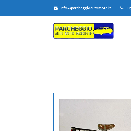
info@parcheggioautomoto.it
+3